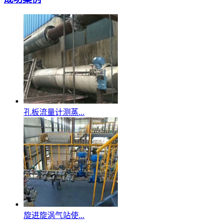
孔板流量计测蒸...
旋进旋涡气站使...