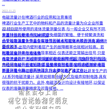
...
2022-11-25
电磁流量计在啤酒行业的应用和注意事项
​啤酒行业生产工艺中的物料和产品的流量计量为众企业所重
视,特别是所使用的液体流量测量仪表,与一般企业又有所不同,
2022-01-19
有其特殊的要求,例如必须避免细菌的繁殖、便于频繁清洗和
流量计出现故障的几种原因
承受较高温度条件具有腐蚀性的碱水和双氧水等的消毒,具体
由于电磁流量计测量含有悬浮固体或污脏体的机会远比其他流
要求如下...
量仪表多,出现内壁附着层产生的故障概率也就相对较高。若
2022-01-19
附着层电导率与液体电导率相近,仪表还能正常输出信号,只是
电磁流量计的接地措施
改变流通面积,形成测量误差的隐性故障;若是高电导率附着层,
电磁流量计广泛地用于测量导电液体的流量。造纸行业工业生
电极间电动势将被短路;若是绝缘性附着层,电极表面被绝缘而
产经常接触一些诸如硫酸,盐酸等腐蚀性很强的液相流体,电磁
2022-01-12
断开测量电路。后两种现象均会使仪表无法工作。...
流量计是一种理想的选择。日本横河电机株式会社开发生产的
AE系列电磁流量计,采用双频率励磁方式及噪声抑制电路,具有
很强的抗干扰能力。此外,电磁流量计均设计有接地环,以保证
仪表的准确测量精度及可靠接地。...