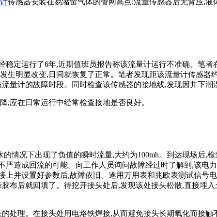
计
传感器安装在易潴留气体的管网高点;流量传感器后无背压,液
已经稳定运行了6年,近期值班员报告称该流量计运行不准确。笔
发生明显改变,日间就恢复了正常。笔者发现距该流量计传感器约10
该流量计的故障时段。同时检查该传感器的接地线,发现因井下潮湿
下降,应在日常运行中经常检查接地是否良好。
情况下出现了负值的瞬时流量,大约为100mh。到达现场后,
不严造成回流的可能。向工作人员询问故障经过时了解到,该电力
接上并设置好参数后,故障依旧。遂用万用表和兆欧表测试信号电缆
缘胶布后就回填了。待挖开接头处后,发现该处接头松散,直接埋
接头的处理。在接头处用电烙铁焊接,从而避免接头长期氧化而接触