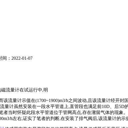
：2022-01-07
电磁流量计在试运行中,明
而该流量计示值在(1700~1900)m3/h之间波动,且该流量计经
流量计虽然安装在一段水平管道上,直管段也满足前10D、后5D的
笔者当时怀疑此段水平管道位于管网高点,存在潴留气体的现象。在
/h左右,证实了笔者的判断,在安装了排气阀后,该流量计的示值也终于稳