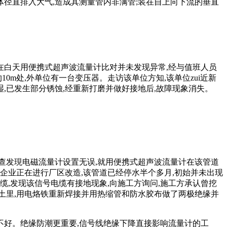
体径直排入大气,造成其测量管内非满管;装在自上向下流的垂直
者在白天用便携式超声波流量计比对并未发现异常,经与值班人员
m处,外单位有一台变压器。走访该单位方知,该单位zui近新
,已发生部分锈蚀,经重新打磨并做好接地后,故障现象消失。
检查发現电磁流量计设置无误,就用便携式超声波流量计在该管道
企业正在进行厂区改造,该管道已经停水半个多月,初始并未出现
,发现该信号电缆有接地现象,向施工方询问,施工方承认曾挖
入土里,用电烙铁重新焊接并用热缩管和防水胶布做了两极绝缘并
不好。绝缘防潮更重要,信号线绝缘下降直接影响流量计的工