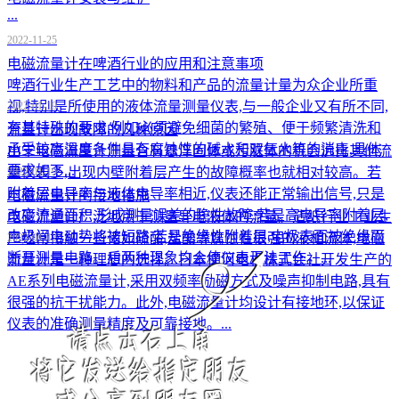
...
2022-11-25
电磁流量计在啤酒行业的应用和注意事项
​啤酒行业生产工艺中的物料和产品的流量计量为众企业所重
视,特别是所使用的液体流量测量仪表,与一般企业又有所不同,
2022-01-19
有其特殊的要求,例如必须避免细菌的繁殖、便于频繁清洗和
流量计出现故障的几种原因
承受较高温度条件具有腐蚀性的碱水和双氧水等的消毒,具体
由于电磁流量计测量含有悬浮固体或污脏体的机会远比其他流
要求如下...
量仪表多,出现内壁附着层产生的故障概率也就相对较高。若
2022-01-19
附着层电导率与液体电导率相近,仪表还能正常输出信号,只是
电磁流量计的接地措施
改变流通面积,形成测量误差的隐性故障;若是高电导率附着层,
电磁流量计广泛地用于测量导电液体的流量。造纸行业工业生
电极间电动势将被短路;若是绝缘性附着层,电极表面被绝缘而
产经常接触一些诸如硫酸,盐酸等腐蚀性很强的液相流体,电磁
2022-01-12
断开测量电路。后两种现象均会使仪表无法工作。...
流量计是一种理想的选择。日本横河电机株式会社开发生产的
AE系列电磁流量计,采用双频率励磁方式及噪声抑制电路,具有
很强的抗干扰能力。此外,电磁流量计均设计有接地环,以保证
仪表的准确测量精度及可靠接地。...