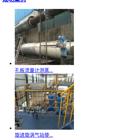
孔板流量计测蒸...
旋进旋涡气站使...